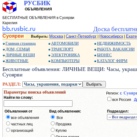
РУСБИК
ОБЪЯВЛЕНИЯ
БЕСПЛАТНЫЕ ОБЪЯВЛЕНИЯ в Суоярви
Карелия
Доска бесплатн
Суоярви
Выбрать:
Москва
Санкт-Петербург
Новосибирск
Екате
|
|
|
Главная страница
АВТОМОБИЛИ
НЕДВИЖИМОСТЬ
ДОМ, СЕМЬЯ
ТРАНСПОРТ
РАБОТА, ВАКАНСИИ
ЛИЧНЫЕ ВЕЩИ
ЭЛЕКТРОНИКА
БИЗНЕС
ЖИВОТНЫЕ
КОМПЬЮТЕРЫ
КАТАЛОГ ФИРМ
Бесплатные объявления: ЛИЧНЫЕ ВЕЩИ: Часы, украшен
Суоярви
РАЗДЕЛ:
Параметры поиска объявлений
г. Суояр
Регион:
Найти по слову:
вся Россия
Д
Объявления от
Вид объявления:
Подраздел:
все объявления
Все
частных лиц
Продажа
организаций
Куплю