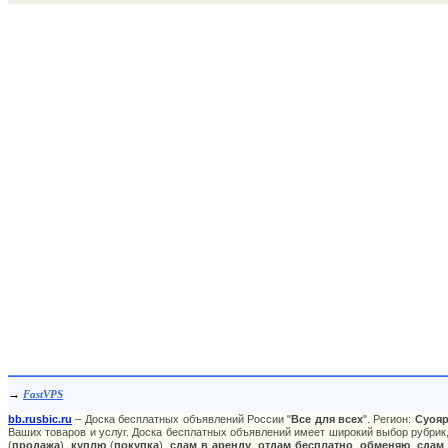
→
FastVPS
bb.rusbic.ru
– Доска бесплатных объявлений России "
Все для всех
". Регион:
Суоя
Ваших товаров и услуг. Доска бесплатных объявлений имеет широкий выбор рубрик,
(
продажа
),
куплю
(
покупка
),
сдам в аренду
,
отдам бесплатно
,
обменяю
,
сдам