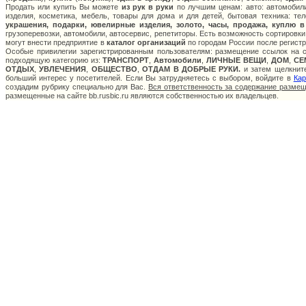
Продать или купить Вы можете
из рук в руки
по лучшим ценам: авто: автомобили
изделия, косметика, мебель, товары для дома и для детей, бытовая техника: те
украшения, подарки, ювелирные изделия, золото, часы, продажа, куплю 
грузоперевозки, автомобили, автосервис, репетиторы. Есть возможность сортировки
могут внести предприятие в
каталог организаций
по городам России после регистр
Особые привилегии зарегистрированным пользователям: размещение ссылок на са
подходящую категорию из:
ТРАНСПОРТ
,
Автомобили
,
ЛИЧНЫЕ ВЕЩИ
,
ДОМ
,
СЕ
ОТДЫХ
,
УВЛЕЧЕНИЯ
,
ОБЩЕСТВО
,
ОТДАМ В ДОБРЫЕ РУКИ.
и затем щелкните
больший интерес у посетителей. Если Вы затрудняетесь с выбором, войдите в
Кар
создадим рубрику специально для Вас.
Вся ответственность за содержание разме
размещенные на сайте bb.rusbic.ru являются собственностью их владельцев.