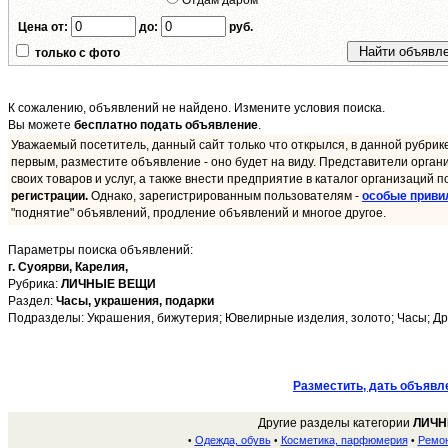
Отдам даром
Цена от:
до:
руб.
только с фото
К сожалению, объявлений не найдено. Измените условия поиска.
Вы можете
бесплатно подать объявление
.
Уважаемый посетитель, данный сайт только что открылся, в данной рубрик
первым, разместите объявление - оно будет на виду. Представители орган
своих товаров и услуг, а также внести предприятие в каталог организаций п
регистрации.
Однако, зарегистрированным пользователям -
особые приви
"поднятие" объявлений, продление объявлений и многое другое.
Параметры поиска объявлений:
г. Суоярви,
Карелия,
Рубрика:
ЛИЧНЫЕ ВЕЩИ
Раздел:
Часы, украшения, подарки
Подразделы: Украшения, бижутерия; Ювелирные изделия, золото; Часы; Др
Разместить, дать объявл
Другие разделы категории
ЛИЧН
Одежда, обувь
Косметика, парфюмерия
Ремон
•
•
•