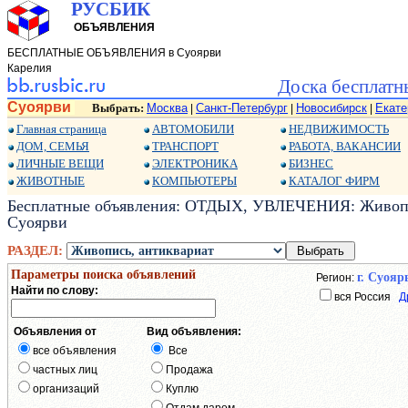
РУСБИК
ОБЪЯВЛЕНИЯ
БЕСПЛАТНЫЕ ОБЪЯВЛЕНИЯ в Суоярви
Карелия
Доска бесплатн
Суоярви
Выбрать:
Москва
Санкт-Петербург
Новосибирск
Екате
|
|
|
Главная страница
АВТОМОБИЛИ
НЕДВИЖИМОСТЬ
ДОМ, СЕМЬЯ
ТРАНСПОРТ
РАБОТА, ВАКАНСИИ
ЛИЧНЫЕ ВЕЩИ
ЭЛЕКТРОНИКА
БИЗНЕС
ЖИВОТНЫЕ
КОМПЬЮТЕРЫ
КАТАЛОГ ФИРМ
Бесплатные объявления: ОТДЫХ, УВЛЕЧЕНИЯ: Живопис
Суоярви
РАЗДЕЛ:
Параметры поиска объявлений
г. Суояр
Регион:
Найти по слову:
вся Россия
Д
Объявления от
Вид объявления:
все объявления
Все
частных лиц
Продажа
организаций
Куплю