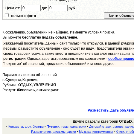
Отдам даром
Цена от:
до:
руб.
только с фото
К сожалению, объявлений не найдено. Измените условия поиска.
Вы можете
бесплатно подать объявление
.
Уважаемый посетитель, данный сайт только что открылся, в данной рубрик
первым, разместите объявление - оно будет на виду. Представители орган
своих товаров и услуг, а также внести предприятие в каталог организаций п
регистрации.
Однако, зарегистрированным пользователям -
особые приви
"поднятие" объявлений, продление объявлений и многое другое.
Параметры поиска объявлений:
г. Суоярви,
Карелия,
Рубрика:
ОТДЫХ, УВЛЕЧЕНИЯ
Раздел:
Живопись, антиквариат
Разместить, дать объявл
Другие разделы категории
ОТДЫХ,
Концерты, шоу, билеты
Путевки, туры, санатории
Детский отдых, лагерь, кани
•
•
•
Развлечение, фильмы, диски
Музыка, инструменты
Книги, учеб
•
•