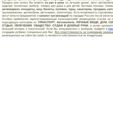
Продать или купить Вы можете
из рук в руки
по лучшим ценам: авто: автомобили
изделия, косметика, мебель, товары для дома и для детей, бытовая техника: теле
антиквариат, концерты, шоу, билеты, путевки, туры, санатории, продажа, ку
грузоперевозки, автомобили, автосервис, репетиторы. Есть возможность сортировки
могут внести предприятие в
каталог организаций
по городам России после регистр
Особые привилегии зарегистрированным пользователям: размещение ссылок на са
подходящую категорию из:
ТРАНСПОРТ
,
Автомобили
,
ЛИЧНЫЕ ВЕЩИ
,
ДОМ
,
СЕ
ОТДЫХ
,
УВЛЕЧЕНИЯ
,
ОБЩЕСТВО
,
ОТДАМ В ДОБРЫЕ РУКИ.
и затем щелкните
больший интерес у посетителей. Если Вы затрудняетесь с выбором, войдите в
Кар
создадим рубрику специально для Вас.
Вся ответственность за содержание разме
размещенные на сайте bb.rusbic.ru являются собственностью их владельцев.