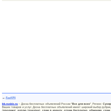
→
FastVPS
bb.rusbic.ru
– Доска бесплатных объявлений России "
Все для всех
". Регион:
Суоя
Ваших товаров и услуг. Доска бесплатных объявлений имеет широкий выбор рубрик,
(
продажа
),
куплю
(
покупка
),
сдам в аренду
,
отдам бесплатно
,
обменяю
,
сдам