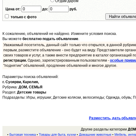
Отдам даром
Цена от:
до:
руб.
только с фото
К сожалению, объявлений не найдено. Измените условия поиска.
Вы можете
бесплатно подать объявление
.
Уважаемый посетитель, данный сайт только что открылся, в данной рубрик
первым, разместите объявление - оно будет на виду. Представители орган
своих товаров и услуг, а также внести предприятие в каталог организаций п
регистрации.
Однако, зарегистрированным пользователям -
особые приви
"поднятие" объявлений, продление объявлений и многое другое.
Параметры поиска объявлений:
г. Суоярви,
Карелия,
Рубрика:
ДОМ, СЕМЬЯ
Раздел:
Детские товары
Подразделы: Игры, игрушки; Детские коляски, велосипеды; Одежда, обувь; П
Разместить, дать объявл
Другие разделы категории
ДОМ
Бытовая техника
Товары для быта, кухни
Домашние животные
Мебель, инте
•
•
•
•