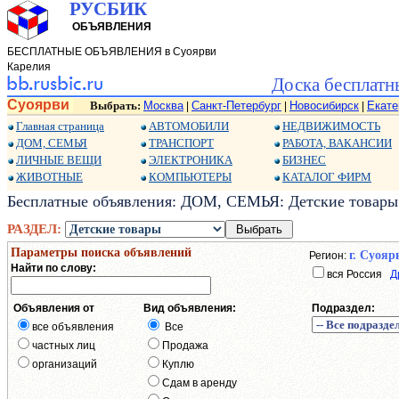
РУСБИК
ОБЪЯВЛЕНИЯ
БЕСПЛАТНЫЕ ОБЪЯВЛЕНИЯ в Суоярви
Карелия
Доска бесплатн
Суоярви
Выбрать:
Москва
Санкт-Петербург
Новосибирск
Екате
|
|
|
Главная страница
АВТОМОБИЛИ
НЕДВИЖИМОСТЬ
ДОМ, СЕМЬЯ
ТРАНСПОРТ
РАБОТА, ВАКАНСИИ
ЛИЧНЫЕ ВЕЩИ
ЭЛЕКТРОНИКА
БИЗНЕС
ЖИВОТНЫЕ
КОМПЬЮТЕРЫ
КАТАЛОГ ФИРМ
Бесплатные объявления: ДОМ, СЕМЬЯ: Детские товары:
РАЗДЕЛ:
Параметры поиска объявлений
г. Суояр
Регион:
Найти по слову:
вся Россия
Д
Объявления от
Вид объявления:
Подраздел:
все объявления
Все
частных лиц
Продажа
организаций
Куплю
Сдам в аренду