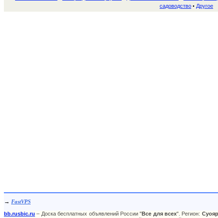
садоводство
Другое
•
→
FastVPS
bb.rusbic.ru
– Доска бесплатных объявлений России "
Все для всех
". Регион:
Суоя