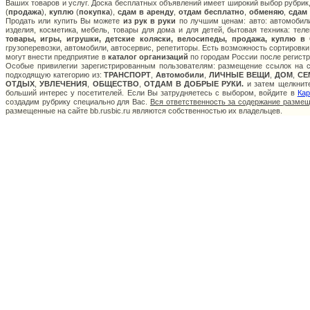
Ваших товаров и услуг. Доска бесплатных объявлений имеет широкий выбор рубрик,
(
продажа
),
куплю
(
покупка
),
сдам в аренду
,
отдам бесплатно
,
обменяю
,
сдам
Продать или купить Вы можете
из рук в руки
по лучшим ценам: авто: автомобили
изделия, косметика, мебель, товары для дома и для детей, бытовая техника: тел
товары, игры, игрушки, детские коляски, велосипеды, продажа, куплю в
грузоперевозки, автомобили, автосервис, репетиторы. Есть возможность сортировки
могут внести предприятие в
каталог организаций
по городам России после регистр
Особые привилегии зарегистрированным пользователям: размещение ссылок на са
подходящую категорию из:
ТРАНСПОРТ
,
Автомобили
,
ЛИЧНЫЕ ВЕЩИ
,
ДОМ
,
СЕ
ОТДЫХ
,
УВЛЕЧЕНИЯ
,
ОБЩЕСТВО
,
ОТДАМ В ДОБРЫЕ РУКИ.
и затем щелкните
больший интерес у посетителей. Если Вы затрудняетесь с выбором, войдите в
Кар
создадим рубрику специально для Вас.
Вся ответственность за содержание разме
размещенные на сайте bb.rusbic.ru являются собственностью их владельцев.