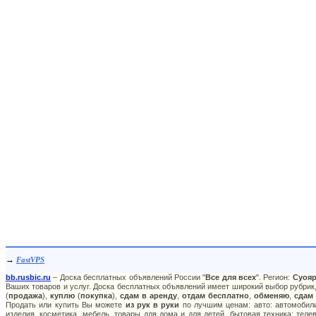
→
FastVPS
bb.rusbic.ru
– Доска бесплатных объявлений России "
Все для всех
". Регион:
Суоя
Ваших товаров и услуг. Доска бесплатных объявлений имеет широкий выбор рубрик,
(
продажа
),
куплю
(
покупка
),
сдам в аренду
,
отдам бесплатно
,
обменяю
,
сдам
Продать или купить Вы можете
из рук в руки
по лучшим ценам: авто: автомобили
изделия, косметика, мебель, товары для дома и для детей, бытовая техника: тел