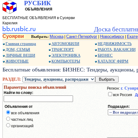
РУСБИК
ОБЪЯВЛЕНИЯ
БЕСПЛАТНЫЕ ОБЪЯВЛЕНИЯ в Суоярви
Карелия
Доска бесплатн
Суоярви
Выбрать:
Москва
Санкт-Петербург
Новосибирск
Екате
|
|
|
Главная страница
АВТОМОБИЛИ
НЕДВИЖИМОСТЬ
ДОМ, СЕМЬЯ
ТРАНСПОРТ
РАБОТА, ВАКАНСИИ
ЛИЧНЫЕ ВЕЩИ
ЭЛЕКТРОНИКА
БИЗНЕС
ЖИВОТНЫЕ
КОМПЬЮТЕРЫ
КАТАЛОГ ФИРМ
Бесплатные объявления: БИЗНЕС: Тендеры, аукционы, 
РАЗДЕЛ:
Параметры поиска объявлений
г. Суояр
Регион:
Найти по слову:
вся Россия
Д
Объявления от
Подраздел:
все объявления
частных лиц
организаций