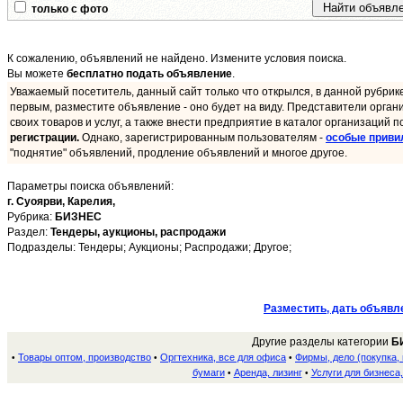
только с фото
К сожалению, объявлений не найдено. Измените условия поиска.
Вы можете
бесплатно подать объявление
.
Уважаемый посетитель, данный сайт только что открылся, в данной рубрик
первым, разместите объявление - оно будет на виду. Представители орган
своих товаров и услуг, а также внести предприятие в каталог организаций п
регистрации.
Однако, зарегистрированным пользователям -
особые приви
"поднятие" объявлений, продление объявлений и многое другое.
Параметры поиска объявлений:
г. Суоярви,
Карелия,
Рубрика:
БИЗНЕС
Раздел:
Тендеры, аукционы, распродажи
Подразделы: Тендеры; Аукционы; Распродажи; Другое;
Разместить, дать объявл
Другие разделы категории
Б
Товары оптом, производство
Оргтехника, все для офиса
Фирмы, дело (покупка,
•
•
•
бумаги
Аренда, лизинг
Услуги для бизнеса
•
•