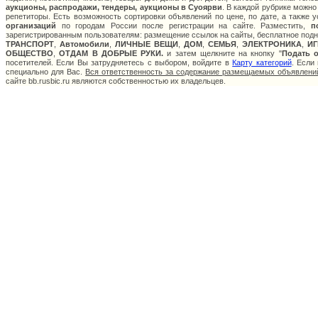
аукционы, распродажи, тендеры, аукционы в Суоярви
. В каждой рубрике можно
репетиторы. Есть возможность сортировки объявлений по цене, по дате, а также
организаций
по городам России после регистрации на сайте. Разместить,
п
зарегистрированным пользователям: размещение ссылок на сайты, бесплатное подня
ТРАНСПОРТ
,
Автомобили
,
ЛИЧНЫЕ ВЕЩИ
,
ДОМ
,
СЕМЬЯ
,
ЭЛЕКТРОНИКА
,
И
ОБЩЕСТВО
,
ОТДАМ В ДОБРЫЕ РУКИ.
и затем щелкните на кнопку "
Подать 
посетителей. Если Вы затрудняетесь с выбором, войдите в
Карту категорий
. Если
специально для Вас.
Вся ответственность за содержание размещаемых объявлений
сайте bb.rusbic.ru являются собственностью их владельцев.