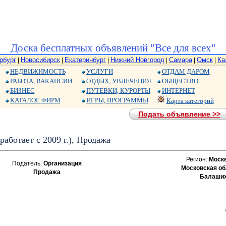
Доска бесплатных объявлений "Все для всех"
рбург
Новосибирск
Екатеринбург
Нижний Новгород
Самара
Омск
Ка
|
|
|
|
|
|
НЕДВИЖИМОСТЬ
УСЛУГИ
ОТДАМ ДАРОМ
РАБОТА, ВАКАНСИИ
ОТДЫХ, УВЛЕЧЕНИЯ
ОБЩЕСТВО
БИЗНЕС
ПУТЕВКИ, КУРОРТЫ
ИНТЕРНЕТ
КАТАЛОГ ФИРМ
ИГРЫ, ПРОГРАММЫ
Карта категорий
Подать объявление >>
аботает с 2009 г.), Продажа
Регион:
Моск
Податель:
Организация
Московская об
Продажа
Балаши