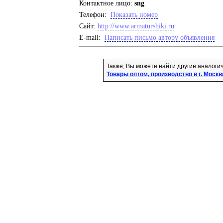
Контактное лицо:
sng
Телефон:
Показать номер
Cайт:
http://www.armaturshiki.ru
E-mail:
Написать письмо автору объявления
Также, Вы можете найти другие аналоги
Товары оптом, производство в г. Москв