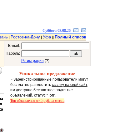
Суббота 08.08.26
зань
Ростов-на-Дону
Уфа
Полный список
|
|
||
E-mail:
Пароль:
Регистрация
(?)
Уникальное предложение
» Зарегистрированные пользователи могут
бесплатно разместить
ссылку на свой сайт
,
им доступно бесплатное поднятие
объявлений, статус "Топ".
ва
Топ объявления от 5 руб. за месяц
л.
ха