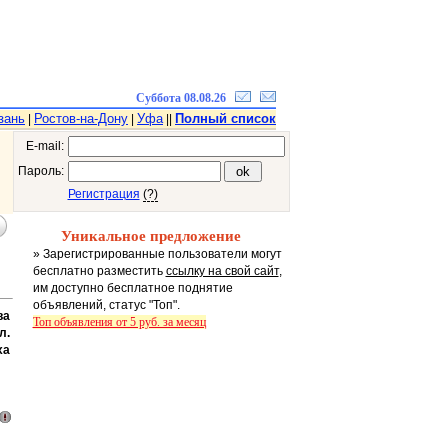
Суббота 08.08.26
зань
Ростов-на-Дону
Уфа
Полный список
|
|
||
E-mail:
Пароль:
Регистрация
(?)
Уникальное предложение
» Зарегистрированные пользователи могут
бесплатно разместить
ссылку на свой сайт
,
им доступно бесплатное поднятие
объявлений, статус "Топ".
ва
Топ объявления от 5 руб. за месяц
л.
ха