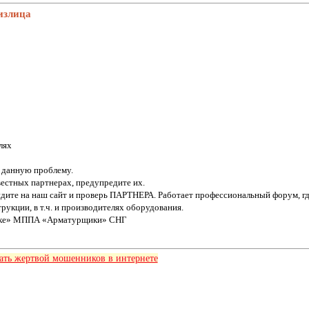
излица
лях
е данную проблему.
вестных партнерах, предупредите их.
йдите на наш сайт и проверь ПАРТНЕРА. Работает профессиональный форум, г
рукции, в т.ч. и производителях оборудования.
вике» МППА «Арматурщики» СНГ
тать жертвой мошенников в интернете