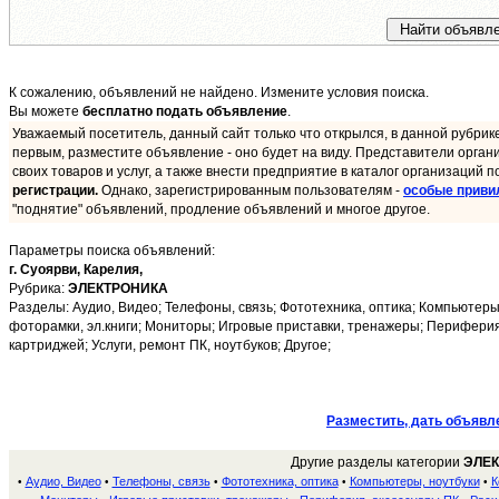
К сожалению, объявлений не найдено. Измените условия поиска.
Вы можете
бесплатно подать объявление
.
Уважаемый посетитель, данный сайт только что открылся, в данной рубрик
первым, разместите объявление - оно будет на виду. Представители орган
своих товаров и услуг, а также внести предприятие в каталог организаций п
регистрации.
Однако, зарегистрированным пользователям -
особые приви
"поднятие" объявлений, продление объявлений и многое другое.
Параметры поиска объявлений:
г. Суоярви,
Карелия,
Рубрика:
ЭЛЕКТРОНИКА
Разделы: Аудио, Видео; Телефоны, связь; Фототехника, оптика; Компьютер
фоторамки, эл.книги; Мониторы; Игровые приставки, тренажеры; Периферия
картриджей; Услуги, ремонт ПК, ноутбуков; Другое;
Разместить, дать объявл
Другие разделы категории
ЭЛЕ
Аудио, Видео
Телефоны, связь
Фототехника, оптика
Компьютеры, ноутбуки
К
•
•
•
•
•