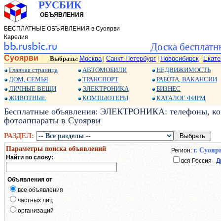
РУСБИК
ОБЪЯВЛЕНИЯ
БЕСПЛАТНЫЕ ОБЪЯВЛЕНИЯ в Суоярви
Карелия
Доска бесплатн
Суоярви
Выбрать:
Москва
Санкт-Петербург
Новосибирск
Екате
|
|
|
Главная страница
АВТОМОБИЛИ
НЕДВИЖИМОСТЬ
ДОМ, СЕМЬЯ
ТРАНСПОРТ
РАБОТА, ВАКАНСИИ
ЛИЧНЫЕ ВЕЩИ
ЭЛЕКТРОНИКА
БИЗНЕС
ЖИВОТНЫЕ
КОМПЬЮТЕРЫ
КАТАЛОГ ФИРМ
Бесплатные объявления: ЭЛЕКТРОНИКА: телефоны, ко
фотоаппараты в Суоярви
РАЗДЕЛ:
Параметры поиска объявлений
г. Суояр
Регион:
Найти по слову:
вся Россия
Д
Объявления от
все объявления
частных лиц
организаций