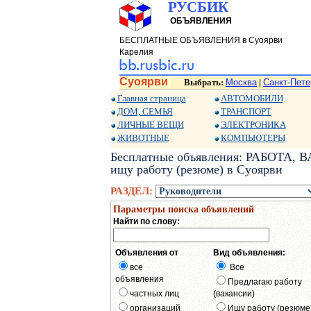
РУСБИК
ОБЪЯВЛЕНИЯ
БЕСПЛАТНЫЕ ОБЪЯВЛЕНИЯ в Суоярви
Карелия
Суоярви
Выбрать:
Москва
Санкт-Пете
|
Главная страница
АВТОМОБИЛИ
ДОМ, СЕМЬЯ
ТРАНСПОРТ
ЛИЧНЫЕ ВЕЩИ
ЭЛЕКТРОНИКА
ЖИВОТНЫЕ
КОМПЬЮТЕРЫ
Бесплатные объявления: РАБОТА, В
ищу работу (резюме) в Суоярви
РАЗДЕЛ:
Параметры поиска объявлений
Найти по слову:
Объявления от
Вид объявления:
все
Все
объявления
Предлагаю работу
частных лиц
(вакансии)
организаций
Ищу работу (резюме