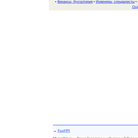
Финансы, бухгалтерия
Инженеры, специалисты
•
•
•
Охр
→
FastVPS