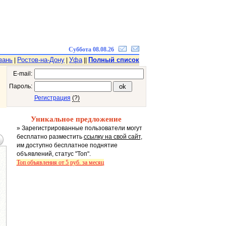
Суббота 08.08.26
зань
Ростов-на-Дону
Уфа
Полный список
|
|
||
E-mail:
Пароль:
Регистрация
(?)
Уникальное предложение
» Зарегистрированные пользователи могут
бесплатно разместить
ссылку на свой сайт
,
им доступно бесплатное поднятие
объявлений, статус "Топ".
Топ объявления от 5 руб. за месяц