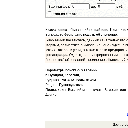
Зарплата от:
до:
руб.
только с фото
К сожалению, объявлений не найдено. Измените у
Вы можете
бесплатно подать объявление
.
Уважаемый посетитель, данный сайт только что о
первым, разместите объявление - оно будет на в
своих товаров и услуг, а также внести предприят
регистрации.
Однако, зарегистрированным польз
"поднятие" объявлений, продление объявлений и
Параметры поиска объявлений:
г. Суоярви,
Карелия,
Рубрика:
РАБОТА, ВАКАНСИИ
Раздел:
Руководители
Подразделы: Высший менеджмент; Заместители, 
Другие;
Другие р