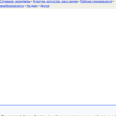
Служащие, менеджеры
Культура, искусство, масс-медиа
Рабочие специальности
•
•
•
ана/безопасность
На дому
Другое
•
•