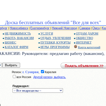
Доска бесплатных объявлений "Все для всех"
рбург
Новосибирск
Екатеринбург
Нижний Новгород
Самара
Омск
Ка
|
|
|
|
|
|
НЕДВИЖИМОСТЬ
УСЛУГИ
ОТДАМ ДАРОМ
РАБОТА, ВАКАНСИИ
ОТДЫХ, УВЛЕЧЕНИЯ
ОБЩЕСТВО
БИЗНЕС
ПУТЕВКИ, КУРОРТЫ
ИНТЕРНЕТ
КАТАЛОГ ФИРМ
ИГРЫ, ПРОГРАММЫ
Карта категорий
АКАНСИИ: Руководители: предлагаю работу (вакансии),
Подать объявление >>
г. Суоярви
Регион:
,
Карелия
вся Россия
Другой регион, выбрать.
Подраздел:
)