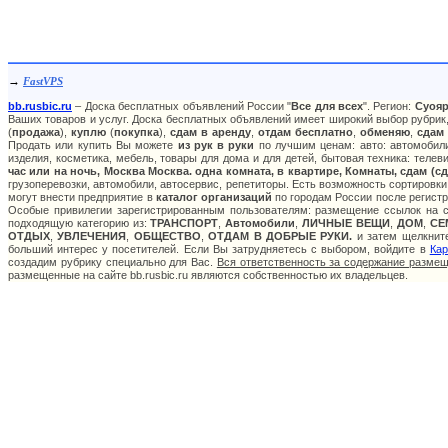
→
FastVPS
bb.rusbic.ru
– Доска бесплатных объявлений России "
Все для всех
". Регион:
Суоя
Ваших товаров и услуг. Доска бесплатных объявлений имеет широкий выбор рубрик,
(
продажа
),
куплю
(
покупка
),
сдам в аренду
,
отдам бесплатно
,
обменяю
,
сдам
Продать или купить Вы можете
из рук в руки
по лучшим ценам: авто: автомобили
изделия, косметика, мебель, товары для дома и для детей, бытовая техника: теле
час или на ночь, Москва Москва. одна комната, в квартире, Комнаты, сдам (с
грузоперевозки, автомобили, автосервис, репетиторы. Есть возможность сортировки
могут внести предприятие в
каталог организаций
по городам России после регистр
Особые привилегии зарегистрированным пользователям: размещение ссылок на са
подходящую категорию из:
ТРАНСПОРТ
,
Автомобили
,
ЛИЧНЫЕ ВЕЩИ
,
ДОМ
,
СЕ
ОТДЫХ
,
УВЛЕЧЕНИЯ
,
ОБЩЕСТВО
,
ОТДАМ В ДОБРЫЕ РУКИ.
и затем щелкните
больший интерес у посетителей. Если Вы затрудняетесь с выбором, войдите в
Кар
создадим рубрику специально для Вас.
Вся ответственность за содержание разме
размещенные на сайте bb.rusbic.ru являются собственностью их владельцев.