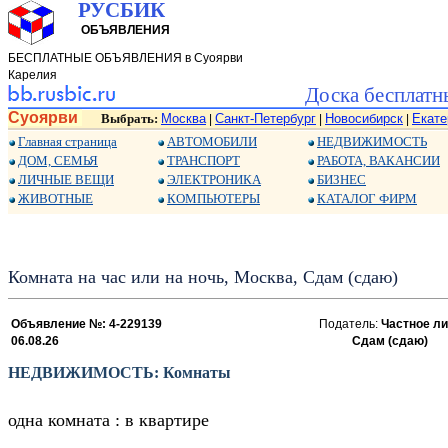
РУСБИК
ОБЪЯВЛЕНИЯ
БЕСПЛАТНЫЕ ОБЪЯВЛЕНИЯ в Суоярви
Карелия
Доска бесплатн
Суоярви
Выбрать:
Москва
Санкт-Петербург
Новосибирск
Екате
|
|
|
Главная страница
АВТОМОБИЛИ
НЕДВИЖИМОСТЬ
ДОМ, СЕМЬЯ
ТРАНСПОРТ
РАБОТА, ВАКАНСИИ
ЛИЧНЫЕ ВЕЩИ
ЭЛЕКТРОНИКА
БИЗНЕС
ЖИВОТНЫЕ
КОМПЬЮТЕРЫ
КАТАЛОГ ФИРМ
Комната на час или на ночь, Москва, Сдам (сдаю)
Объявление №: 4-229139
Податель:
Частное ли
06.08.26
Сдам (сдаю)
НЕДВИЖИМОСТЬ: Комнаты
одна комната : в квартире