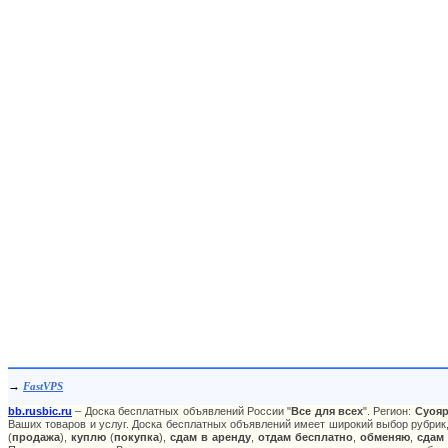
→
FastVPS
bb.rusbic.ru
– Доска бесплатных объявлений России "
Все для всех
". Регион:
Суоя
Ваших товаров и услуг. Доска бесплатных объявлений имеет широкий выбор рубрик,
(
продажа
),
куплю
(
покупка
),
сдам в аренду
,
отдам бесплатно
,
обменяю
,
сдам