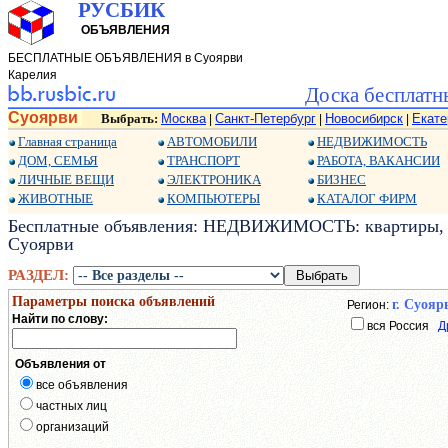
РУСБИК
ОБЪЯВЛЕНИЯ
БЕСПЛАТНЫЕ ОБЪЯВЛЕНИЯ в Суоярви
Карелия
Доска бесплатн
Суоярви
Выбрать:
Москва
Санкт-Петербург
Новосибирск
Екате
|
|
|
Главная страница
АВТОМОБИЛИ
НЕДВИЖИМОСТЬ
ДОМ, СЕМЬЯ
ТРАНСПОРТ
РАБОТА, ВАКАНСИИ
ЛИЧНЫЕ ВЕЩИ
ЭЛЕКТРОНИКА
БИЗНЕС
ЖИВОТНЫЕ
КОМПЬЮТЕРЫ
КАТАЛОГ ФИРМ
Бесплатные объявления: НЕДВИЖИМОСТЬ: квартиры, до
Суоярви
РАЗДЕЛ:
Параметры поиска объявлений
г. Суояр
Регион:
Найти по слову:
вся Россия
Д
Объявления от
все объявления
частных лиц
организаций