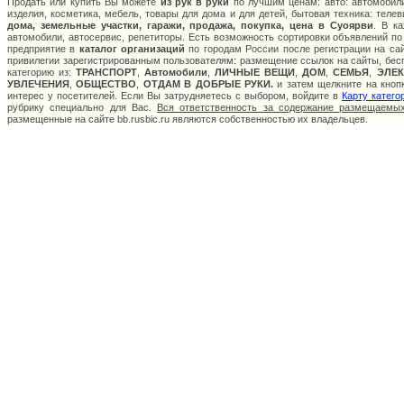
Продать или купить Вы можете
из рук в руки
по лучшим ценам: авто: автомобили
изделия, косметика, мебель, товары для дома и для детей, бытовая техника: теле
дома, земельные участки, гаражи, продажа, покупка, цена в Суоярви
. В к
автомобили, автосервис, репетиторы. Есть возможность сортировки объявлений по
предприятие в
каталог организаций
по городам России после регистрации на са
привилегии зарегистрированным пользователям: размещение ссылок на сайты, бесп
категорию из:
ТРАНСПОРТ
,
Автомобили
,
ЛИЧНЫЕ ВЕЩИ
,
ДОМ
,
СЕМЬЯ
,
ЭЛЕ
УВЛЕЧЕНИЯ
,
ОБЩЕСТВО
,
ОТДАМ В ДОБРЫЕ РУКИ.
и затем щелкните на кнопк
интерес у посетителей. Если Вы затрудняетесь с выбором, войдите в
Карту катего
рубрику специально для Вас.
Вся ответственность за содержание размещаемых
размещенные на сайте bb.rusbic.ru являются собственностью их владельцев.