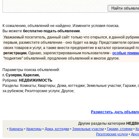
К сожалению, объявлений не найдено. Измените условия поиска.
Вы можете
бесплатно подать объявление
.
Уважаемый посетитель, данный сайт только что открылся, в данной рубрик
первым, разместите объявление - оно будет на виду. Представители орган
своих товаров и услуг, а также внести предприятие в каталог организаций п
регистрации.
Однако, зарегистрированным пользователям -
особые приви
"поднятие" объявлений, продление объявлений и многое другое.
Параметры поиска объявлений:
г. Суоярви,
Карелия,
Рубрика:
НЕДВИЖИМОСТЬ
Разделы: Комнаты; Квартиры; Дома, коттеджи; Земельные участки; Гаражи,
за рубежом; Риэлторские услуги; Другое;
Разместить, дать объявл
Другие разделы категории
НЕДВ
Комнаты
Квартиры
Дома, коттеджи
Земельные участки
Гаражи, стоянки
К
•
•
•
•
•
•
Риэлторские услуги
Друг
•