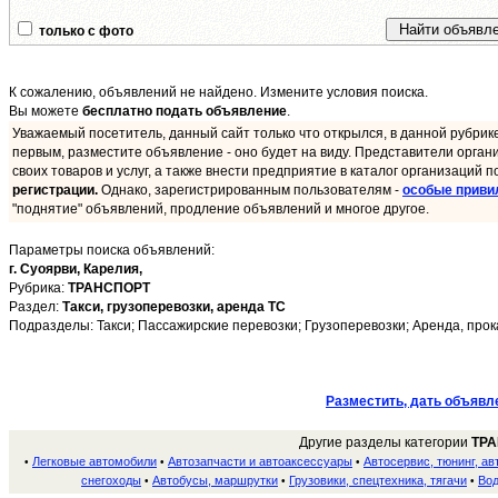
только с фото
К сожалению, объявлений не найдено. Измените условия поиска.
Вы можете
бесплатно подать объявление
.
Уважаемый посетитель, данный сайт только что открылся, в данной рубрик
первым, разместите объявление - оно будет на виду. Представители орган
своих товаров и услуг, а также внести предприятие в каталог организаций п
регистрации.
Однако, зарегистрированным пользователям -
особые приви
"поднятие" объявлений, продление объявлений и многое другое.
Параметры поиска объявлений:
г. Суоярви,
Карелия,
Рубрика:
ТРАНСПОРТ
Раздел:
Такси, грузоперевозки, аренда ТС
Подразделы: Такси; Пассажирские перевозки; Грузоперевозки; Аренда, прока
Разместить, дать объявл
Другие разделы категории
ТР
Легковые автомобили
Автозапчасти и автоаксессуары
Автосервис, тюнинг, ав
•
•
•
снегоходы
Автобусы, маршрутки
Грузовики, спецтехника, тягачи
Вод
•
•
•