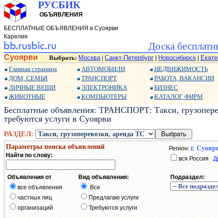
РУСБИК
ОБЪЯВЛЕНИЯ
БЕСПЛАТНЫЕ ОБЪЯВЛЕНИЯ в Суоярви
Карелия
Доска бесплатн
Суоярви
Выбрать:
Москва
Санкт-Петербург
Новосибирск
Екате
|
|
|
Главная страница
АВТОМОБИЛИ
НЕДВИЖИМОСТЬ
ДОМ, СЕМЬЯ
ТРАНСПОРТ
РАБОТА, ВАКАНСИИ
ЛИЧНЫЕ ВЕЩИ
ЭЛЕКТРОНИКА
БИЗНЕС
ЖИВОТНЫЕ
КОМПЬЮТЕРЫ
КАТАЛОГ ФИРМ
Бесплатные объявления: ТРАНСПОРТ: Такси, грузоперев
требуются услуги в Суоярви
РАЗДЕЛ:
Параметры поиска объявлений
г. Суояр
Регион:
Найти по слову:
вся Россия
Д
Объявления от
Вид объявления:
Подраздел:
все объявления
Все
частных лиц
Предлагаю услуги
организаций
Требуются услуги