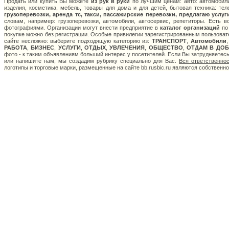
Продать или купить Вы можете
из рук в руки
по лучшим ценам: авто: автомобили
изделия, косметика, мебель, товары для дома и для детей, бытовая техника: те
грузоперевозки, аренда тс, такси, пассажирские перевозки, предлагаю услуг
словам, например: грузоперевозки, автомобили, автосервис, репетиторы. Есть 
фотографиями. Организации могут внести предприятие в
каталог организаций
по 
покупке можно без регистрации. Особые привилегии зарегистрированным пользоват
сайте несложно: выберите подходящую категорию из:
ТРАНСПОРТ
,
Автомобили
РАБОТА
,
БИЗНЕС
,
УСЛУГИ
,
ОТДЫХ
,
УВЛЕЧЕНИЯ
,
ОБЩЕСТВО
,
ОТДАМ В ДОБ
фото - к таким объявлениям больший интерес у посетителей. Если Вы затрудняетес
или напишите нам, мы создадим рубрику специально для Вас.
Вся ответственно
логотипы и торговые марки, размещенные на сайте bb.rusbic.ru являются собственн