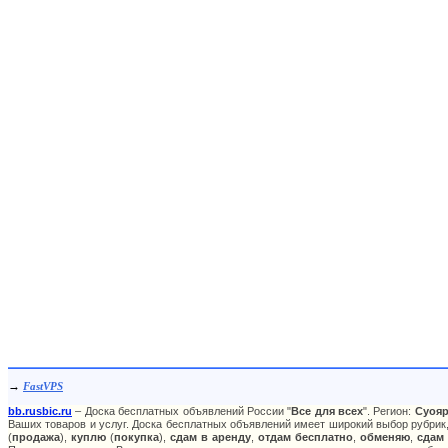
→
FastVPS
bb.rusbic.ru
– Доска бесплатных объявлений России "
Все для всех
". Регион:
Суоя
Ваших товаров и услуг. Доска бесплатных объявлений имеет широкий выбор рубрик,
(
продажа
),
куплю
(
покупка
),
сдам в аренду
,
отдам бесплатно
,
обменяю
,
сдам