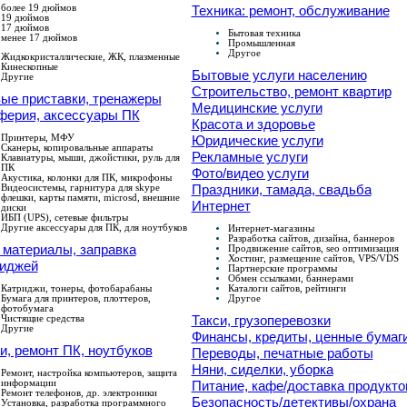
более 19 дюймов
Техника: ремонт, обслуживание
19 дюймов
17 дюймов
Бытовая техника
менее 17 дюймов
Промышленная
Другое
Жидкокристаллические, ЖК, плазменные
Кинескопные
Бытовые услуги населению
Другие
Строительство, ремонт квартир
ые приставки, тренажеры
Медицинские услуги
ферия, аксессуары ПК
Красота и здоровье
Принтеры, МФУ
Юридические услуги
Сканеры, копировальные аппараты
Рекламные услуги
Клавиатуры, мыши, джойстики, руль для
ПК
Фото/видео услуги
Акустика, колонки для ПК, микрофоны
Видеосистемы, гарнитура для skype
Праздники, тамада, свадьба
флешки, карты памяти, microsd, внешние
Интернет
диски
ИБП (UPS), сетевые фильтры
Другие аксессуары для ПК, для ноутбуков
Интернет-магазины
Разработка сайтов, дизайна, баннеров
 материалы, заправка
Продвижение сайтов, seo оптимизация
Хостинг, размещение сайтов, VPS/VDS
риджей
Партнерские программы
Обмен ссылками, баннерами
Катриджи, тонеры, фотобарабаны
Каталоги сайтов, рейтинги
Бумага для принтеров, плоттеров,
Другое
фотобумага
Чистящие средства
Такси, грузоперевозки
Другие
Финансы, кредиты, ценные бумаг
и, ремонт ПК, ноутбуков
Переводы, печатные работы
Няни, сиделки, уборка
Ремонт, настройка компьютеров, защита
информации
Питание, кафе/доставка продукто
Ремонт телефонов, др. электроники
Безопасность/детективы/охрана
Установка, разработка программного