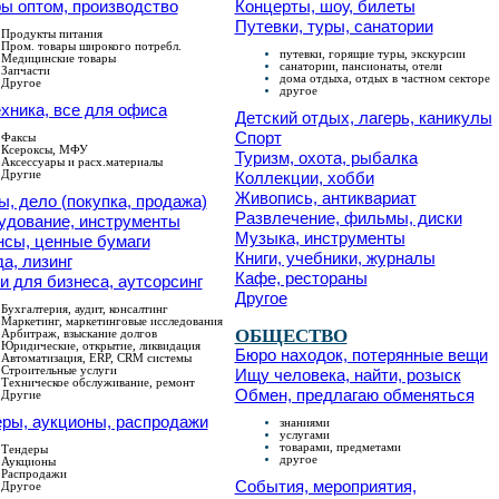
ы оптом, производство
Концерты, шоу, билеты
Путевки, туры, санатории
Продукты питания
Пром. товары широкого потребл.
путевки, горящие туры, экскурсии
Медицинские товары
санатории, пансионаты, отели
Запчасти
дома отдыха, отдых в частном секторе
Другое
другое
хника, все для офиса
Детский отдых, лагерь, каникулы
Спорт
Факсы
Ксероксы, МФУ
Туризм, охота, рыбалка
Аксессуары и расх.материалы
Другие
Коллекции, хобби
Живопись, антиквариат
, дело (покупка, продажа)
Развлечение, фильмы, диски
удование, инструменты
Музыка, инструменты
нсы, ценные бумаги
Книги, учебники, журналы
а, лизинг
Кафе, рестораны
и для бизнеса, аутсорсинг
Другое
Бухгалтерия, аудит, консалтинг
Маркетинг, маркетинговые исследования
ОБЩЕСТВО
Арбитраж, взыскание долгов
Юридические, открытие, ликвидация
Бюро находок, потерянные вещи
Автоматизация, ERP, CRM системы
Строительные услуги
Ищу человека, найти, розыск
Техническое обслуживание, ремонт
Обмен, предлагаю обменяться
Другие
ры, аукционы, распродажи
знаниями
услугами
товарами, предметами
Тендеры
другое
Аукционы
Распродажи
События, мероприятия,
Другое