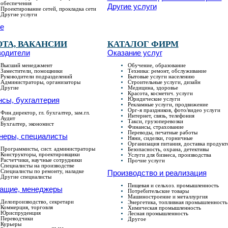
обеспечения
Другие услуги
Проектирование сетей, прокладка сети
Другие услуги
е
ОТА, ВАКАНСИИ
КАТАЛОГ ФИРМ
водители
Оказание услуг
Высший менеджмент
Обучение, образование
Заместители, помощники
Техника: ремонт, обслуживание
Руководители подразделений
Бытовые услуги населению
Администраторы, организаторы
Строительные услуги, дизайн
Другие
Медицина, здоровье
Красота, косметич. услуги
сы, бухгалтерия
Юридические услуги
Рекламные услуги, продвижение
Орг-я праздников, фото/видео услуги
Фин.директор, гл. бухгалтер, зам.гл.
Интернет, связь, телефония
Аудит
Такси, грузоперевозки
Бухгалтер, экономист
Финансы, страхование
Переводы, печатные работы
неры, специалисты
Няни, сиделки, горничные
Организация питания, доставка продукт
Программисты, сист. администраторы
Безопасность, охрана, детективы
Конструкторы, проектировщики
Услуги для бизнеса, производства
Расчетчики, научные сотрудники
Прочие услуги
Специалисты на производстве
Специалисты по ремонту, наладке
Производство и реализация
Другие специалисты
Пищевая и сельхоз. промышленность
ащие, менеджеры
Потребительские товары
Машиностроение и металлургия
Делопроизводство, секретари
Энергетика, топливная промышленность
Коммерция, торговля
Химическая промышленность
Юриспруденция
Лесная промышленность
Переводчики
Другое
Курьеры