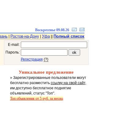
Воскресенье 09.08.26
зань
Ростов-на-Дону
Уфа
Полный список
|
|
||
E-mail:
Пароль:
Регистрация
(?)
Уникальное предложение
» Зарегистрированные пользователи могут
бесплатно разместить
ссылку на свой сайт
,
им доступно бесплатное поднятие
объявлений, статус "Топ".
Топ объявления от 5 руб. за месяц