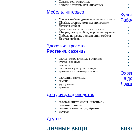
Сельскохоз. животные
Услуги и товары для животных
Мебель, интерьер
Культ
Мягкая мебель: диваны, кресла, кровати
Рабо
Шкафы, стенки, комоды, прихожие
Детская мебель
Кухонная мебель, столы, стулья
Шторы, люстры, бра, торшеры, зеркала
Мебель на заказ, реставрация мебели
Другая мебель
Здоровье, красота
Растения, саженцы
цветы, декоративные растения
кусты, деревья
кактусы
овощные культуры, ягоды
другие комнатные растения
Охра
растения, саженцы
На д
семена
Друго
удобрения
другое
Для дачи, садоводство
садовый инструмент, инвентарь
садовая техника
семена, саженцы, удобрения
другое
Другое
ЛИЧНЫЕ ВЕЩИ
БИЗ