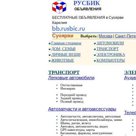
РУСБИК
ОБЪЯВЛЕНИЯ
БЕСПЛАТНЫЕ ОБЪЯВЛЕНИЯ в Суоярви
Карелия
Суоярви
Выбрать:
Москва
Санкт-Пете
|
Главная страница
АВТОМОБИЛИ
ДОМ, СЕМЬЯ
ТРАНСПОРТ
ЛИЧНЫЕ ВЕЩИ
ЭЛЕКТРОНИКА
ЖИВОТНЫЕ
КОМПЬЮТЕРЫ
ТРАНСПОРТ
ЭЛЕ
Легковые автомобили
Аудио
Отечественные
Иномарки
Передний привод
Задний привод
Полный привод
Автозапчасти и автоаксессуары
Теле
Автозапчасти, автокосметика, автохимия
Автосигнализация, иммобилайзеры, замки
Шины, диски, колеса
Автозвук, автомагнитолы, видео
GPS навигаторы, карты
Багажники, фаркопы, кенгурятники