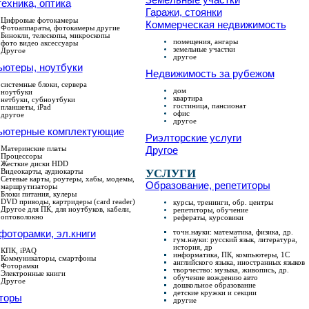
ехника, оптика
Гаражи, стоянки
Цифровые фотокамеры
Коммерческая недвижимость
Фотоаппараты, фотокамеры другие
Бинокли, телескопы, микроскопы
помещения, ангары
фото видео аксессуары
земельные участки
Другое
другое
ьютеры, ноутбуки
Недвижимость за рубежом
системные блоки, сервера
дом
ноутбуки
квартира
нетбуки, субноутбуки
гостиница, пансионат
планшеты, iPad
офис
другое
другое
ьютерные комплектующие
Риэлторские услуги
Материнские платы
Другое
Процессоры
Жесткие диски HDD
Видеокарты, аудиокарты
УСЛУГИ
Сетевые карты, роутеры, хабы, модемы,
Образование, репетиторы
маршрутизаторы
Блоки питания, кулеры
DVD приводы, картридеры (card reader)
курсы, тренинги, обр. центры
Другое для ПК, для ноутбуков, кабели,
репетиторы, обучение
оптоволокно
рефераты, курсовики
фоторамки, эл.книги
точн.науки: математика, физика, др.
гум.науки: русский язык, литература,
история, др
КПК, iPAQ
информатика, ПК, компьютеры, 1С
Коммуникаторы, смартфоны
английского языка, иностранных языков
Фоторамки
творчество: музыка, живопись, др.
Электронные книги
обучение вождению авто
Другое
дошкольное образование
детские кружки и секции
торы
другие