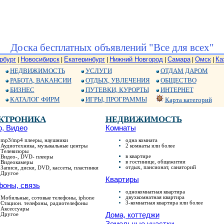
Доска бесплатных объявлений "Все для всех"
рбург
Новосибирск
Екатеринбург
Нижний Новгород
Самара
Омск
Ка
|
|
|
|
|
|
НЕДВИЖИМОСТЬ
УСЛУГИ
ОТДАМ ДАРОМ
РАБОТА, ВАКАНСИИ
ОТДЫХ, УВЛЕЧЕНИЯ
ОБЩЕСТВО
БИЗНЕС
ПУТЕВКИ, КУРОРТЫ
ИНТЕРНЕТ
КАТАЛОГ ФИРМ
ИГРЫ, ПРОГРАММЫ
Карта категорий
КТРОНИКА
НЕДВИЖИМОСТЬ
, Видео
Комнаты
mp3/mp4 плееры, наушники
одна комната
Аудиотехника, музыкальные центры
2 комнаты или более
Телевизоры
в квартире
Видео-, DVD- плееры
в гостинице, общежитии
Видеокамеры
отдых, пансионат, санаторий
Записи, диски, DVD, кассеты, пластинки
Другое
Квартиры
фоны, связь
однокомнатная квартира
двухкомнатная квартира
Мобильные, сотовые телефоны, iphone
3-комнатная квартира или более
Стацион. телефоны, радиотелефоны
Аксессуары
Дома, коттеджи
Другое
Земельные участки