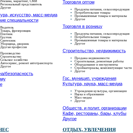
Реклама, маркетинг, СМИ
Торговля оптом
Региональный представитель
Другие
Продукты питания, сельхозпродукция
Потребительские товары
ура, искусство, масс-медиа
Промышленные товары и материалы
Другое
чие специальности
Торговля в розницу
Водитель
Токарь, фрезеровщик
Продукты питания, сельхозпродукция
Плотник
Потребительские товары
Грузчик
Промышленные товары и материалы
Сантехник
Другое
Уборщица, дворник
Другая профессия
Строительство, недвижимость
Производство
Строительство
Продажа недвижимости
Сельское хозяйство
Строительные, ремонтные работы
Автосервис, ремонт автотранспорта
Оборудование и инструменты
Другое
Стройматериалы, комплектующие части
Другое
на/безопасность
Гос. муницип. учреждения
ому
Культура, наука, масс-медиа
е
Учреждения культуры, организации
Наука и образование
Масс-медиа
Другое
Обществ. и полит. организации
Кафе, рестораны, бары, клубы
Другое
НЕС
ОТДЫХ, УВЛЕЧЕНИЯ