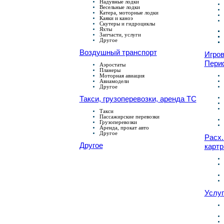
Надувные лодки
Весельные лодки
Катера, моторные лодки
Каяки и каноэ
Скутеры и гидроциклы
Яхты
Запчасти, услуги
Другое
Воздушный транспорт
Игров
Пери
Аэростаты
Планеры
Моторная авиация
Авиамодели
Другое
Такси, грузоперевозки, аренда ТС
Такси
Пассажирские перевозки
Грузоперевозки
Аренда, прокат авто
Другое
Расх.
Другое
карт
Услуг