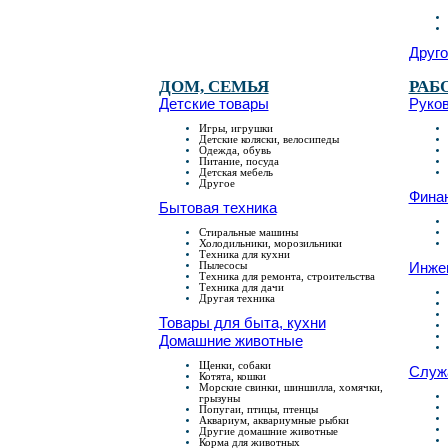
Друго
ДОМ, СЕМЬЯ
РАБ
Детские товары
Руко
Игры, игрушки
Детские коляски, велосипеды
Одежда, обувь
Питание, посуда
Детская мебель
Другое
Финан
Бытовая техника
Стиральные машины
Холодильники, морозильники
Техника для кухни
Пылесосы
Инже
Техника для ремонта, строительства
Техника для дачи
Другая техника
Товары для быта, кухни
Домашние животные
Щенки, собаки
Служ
Котята, кошки
Морские свинки, шиншилла, хомячки,
грызуны
Попугаи, птицы, птенцы
Аквариум, аквариумные рыбки
Другие домашние животные
Корма для животных