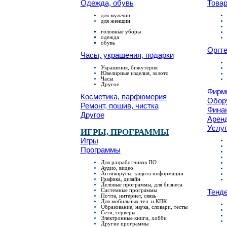
Одежда, обувь
Товар
для мужчин
для женщин
головные уборы
одежда
обувь
Оргте
Часы, украшения, подарки
Украшения, бижутерия
Ювелирные изделия, золото
Часы
Другое
Фирмы
Косметика, парфюмерия
Обор
Ремонт, пошив, чистка
Фина
Другое
Аренд
Услуг
ИГРЫ, ПРОГРАММЫ
Игры
Программы
Для разработчиков ПО
Аудио, видео
Антивирусы, защита информации
Графика, дизайн
Деловые программы, для бизнеса
Системные программы
Тенде
Почта, интернет, связь
Для мобильных тел. и КПК
Образование, наука, словари, тесты
Сети, серверы
Электронные книги, хобби
Другие программы