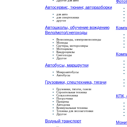
Другое для авто
Фотот
Автосервис, тюнинг, авторазборки
для авто
для спецтехники
другое
Автошколы, обучение вождению
Комп
Вело/мото/снегоходы
Велосипеды, электровелосипеды
Мопеды
Скутеры, мотороллеры
Мотоциклы
Квадроциклы
Комп
Снегоходы
Другое
Автобусы, маршрутки
Микроавтобусы
Автобусы
Грузовики, спецтехника, тягачи
Грузовики, тягачи, газели
Строительная техника
Сельхозтехника
КПК, 
Погрузчики
Прицепы
Автодома
Коммунальная техника
Техника для лесозаготовки
Другое
Водный транспорт
Мони