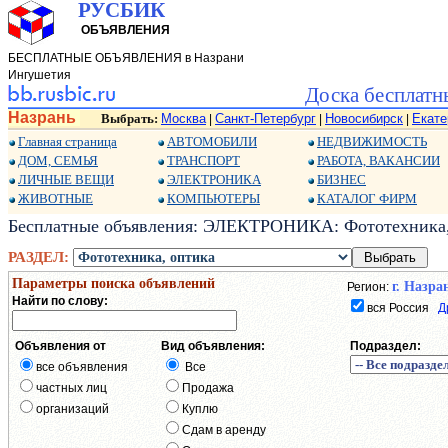
РУСБИК
ОБЪЯВЛЕНИЯ
БЕСПЛАТНЫЕ ОБЪЯВЛЕНИЯ в Назрани
Ингушетия
Доска бесплатн
Назрань
Выбрать:
Москва
Санкт-Петербург
Новосибирск
Екате
|
|
|
Главная страница
АВТОМОБИЛИ
НЕДВИЖИМОСТЬ
ДОМ, СЕМЬЯ
ТРАНСПОРТ
РАБОТА, ВАКАНСИИ
ЛИЧНЫЕ ВЕЩИ
ЭЛЕКТРОНИКА
БИЗНЕС
ЖИВОТНЫЕ
КОМПЬЮТЕРЫ
КАТАЛОГ ФИРМ
Бесплатные объявления: ЭЛЕКТРОНИКА: Фототехника, 
РАЗДЕЛ:
Параметры поиска объявлений
г. Назра
Регион:
Найти по слову:
вся Россия
Д
Объявления от
Вид объявления:
Подраздел:
все объявления
Все
частных лиц
Продажа
организаций
Куплю
Сдам в аренду