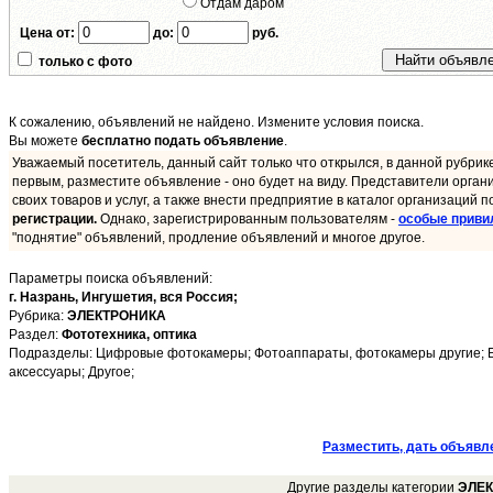
Отдам даром
Цена от:
до:
руб.
только с фото
К сожалению, объявлений не найдено. Измените условия поиска.
Вы можете
бесплатно подать объявление
.
Уважаемый посетитель, данный сайт только что открылся, в данной рубрик
первым, разместите объявление - оно будет на виду. Представители орган
своих товаров и услуг, а также внести предприятие в каталог организаций п
регистрации.
Однако, зарегистрированным пользователям -
особые приви
"поднятие" объявлений, продление объявлений и многое другое.
Параметры поиска объявлений:
г. Назрань,
Ингушетия,
вся Россия;
Рубрика:
ЭЛЕКТРОНИКА
Раздел:
Фототехника, оптика
Подразделы: Цифровые фотокамеры; Фотоаппараты, фотокамеры другие; Би
аксессуары; Другое;
Разместить, дать объявл
Другие разделы категории
ЭЛЕ