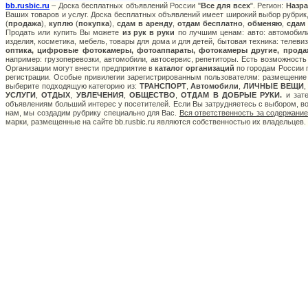
bb.rusbic.ru
– Доска бесплатных объявлений России "
Все для всех
". Регион:
Назр
Ваших товаров и услуг. Доска бесплатных объявлений имеет широкий выбор рубрик,
(
продажа
),
куплю
(
покупка
),
сдам в аренду
,
отдам бесплатно
,
обменяю
,
сдам
Продать или купить Вы можете
из рук в руки
по лучшим ценам: авто: автомобили
изделия, косметика, мебель, товары для дома и для детей, бытовая техника: телев
оптика, цифровые фотокамеры, фотоаппараты, фотокамеры другие, прода
например: грузоперевозки, автомобили, автосервис, репетиторы. Есть возможность
Организации могут внести предприятие в
каталог организаций
по городам России п
регистрации. Особые привилегии зарегистрированным пользователям: размещение с
выберите подходящую категорию из:
ТРАНСПОРТ
,
Автомобили
,
ЛИЧНЫЕ ВЕЩИ
УСЛУГИ
,
ОТДЫХ
,
УВЛЕЧЕНИЯ
,
ОБЩЕСТВО
,
ОТДАМ В ДОБРЫЕ РУКИ.
и зате
объявлениям больший интерес у посетителей. Если Вы затрудняетесь с выбором, в
нам, мы создадим рубрику специально для Вас.
Вся ответственность за содержани
марки, размещенные на сайте bb.rusbic.ru являются собственностью их владельцев.