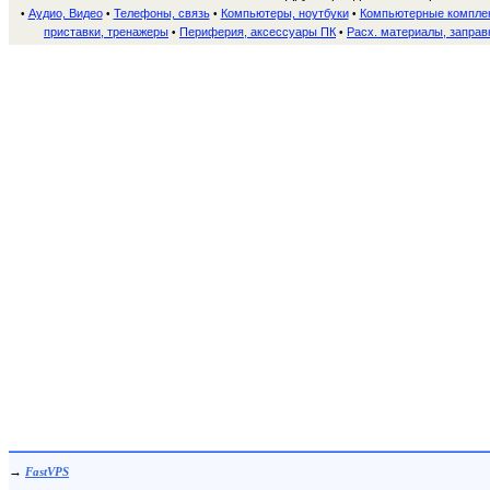
Аудио, Видео
Телефоны, связь
Компьютеры, ноутбуки
Компьютерные компле
•
•
•
•
приставки, тренажеры
Периферия, аксессуары ПК
Расх. материалы, заправ
•
•
→
FastVPS