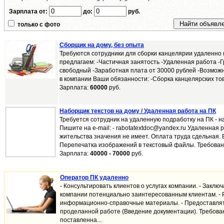
Зарплата от:
до:
руб.
только с фото
Сборщик на дому, без опыта
Требуются сотрудники для сборки канцелярии удаленно (
предлагаем: -Частичная занятость -Удаленная работа -
свободный -Заработная плата от 30000 рублей -Возможн
в компании Ваши обязанности: -Сборка канцелярских това
Зарплата:
60000
руб.
Наборщик текстов на дому / Удаленная работа на ПК
Требуется сотрудник на удаленную подработку на ПК - н
Пишите на e-mail: - rabotatextdoc@yandex.ru Удаленная 
жительства значения не имеет. Оплата труда сдельная. 
Перепечатка изображений в текстовый файлы. Требовани
Зарплата:
40000 - 70000
руб.
Оператор ПК удаленно
- Консультировать клиентов о услугах компании. - Заключ
компании потенциально заинтересованным клиентам. -
информационно-справочные материалы. - Предоставлят
проделанной работе (Введение документации). Требован
поставленна...