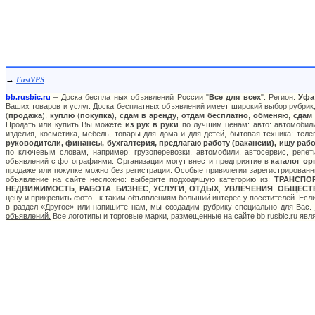
→
FastVPS
bb.rusbic.ru
– Доска бесплатных объявлений России "
Все для всех
". Регион:
Уфа
Ваших товаров и услуг. Доска бесплатных объявлений имеет широкий выбор рубрик,
(
продажа
),
куплю
(
покупка
),
сдам в аренду
,
отдам бесплатно
,
обменяю
,
сдам
Продать или купить Вы можете
из рук в руки
по лучшим ценам: авто: автомобили
изделия, косметика, мебель, товары для дома и для детей, бытовая техника: тел
руководители, финансы, бухгалтерия, предлагаю работу (вакансии), ищу рабо
по ключевым словам, например: грузоперевозки, автомобили, автосервис, репет
объявлений с фотографиями. Организации могут внести предприятие в
каталог ор
продаже или покупке можно без регистрации. Особые привилегии зарегистрированн
объявление на сайте несложно: выберите подходящую категорию из:
ТРАНСПО
НЕДВИЖИМОСТЬ
,
РАБОТА
,
БИЗНЕС
,
УСЛУГИ
,
ОТДЫХ
,
УВЛЕЧЕНИЯ
,
ОБЩЕСТ
цену и прикрепить фото - к таким объявлениям больший интерес у посетителей. Есл
в раздел «Другое» или напишите нам, мы создадим рубрику специально для Вас.
объявлений.
Все логотипы и торговые марки, размещенные на сайте bb.rusbic.ru яв