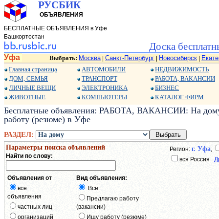
РУСБИК
ОБЪЯВЛЕНИЯ
БЕСПЛАТНЫЕ ОБЪЯВЛЕНИЯ в Уфе
Башкортостан
Доска бесплатн
Уфа
Выбрать:
Москва
Санкт-Петербург
Новосибирск
Екате
|
|
|
Главная страница
АВТОМОБИЛИ
НЕДВИЖИМОСТЬ
ДОМ, СЕМЬЯ
ТРАНСПОРТ
РАБОТА, ВАКАНСИИ
ЛИЧНЫЕ ВЕЩИ
ЭЛЕКТРОНИКА
БИЗНЕС
ЖИВОТНЫЕ
КОМПЬЮТЕРЫ
КАТАЛОГ ФИРМ
Бесплатные объявления: РАБОТА, ВАКАНСИИ: На дому:
работу (резюме) в Уфе
РАЗДЕЛ:
Параметры поиска объявлений
г. Уфа
Регион:
,
Найти по слову:
вся Россия
Д
Объявления от
Вид объявления:
все
Все
объявления
Предлагаю работу
частных лиц
(вакансии)
организаций
Ищу работу (резюме)