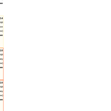
ии
.14
ИИ
гое
ии)
ие
:10
ИИ
ому
ии)
ие
:10
ИИ
ому
ии)
ие