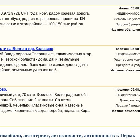
Анапа
,
05.08
70,971,972), СНТ "Удачное", рядом краевая дорога,
НЕДВИЖИМОС
ка автобуса, родничок, разрешена прописка. КН
Земельные учас
на сотки в этом районе — 100-150 тыс.руб. за
Продаю (прода
Частное объявлен
ти на Волге в гор. Калязине
Калязин
,
05.08
ий Владимирович Операции с недвижимостью в гор.
НЕДВИЖИМОС
е Тверской области - дома, дачи, земельные
Риэлторские усл
ждение сделок - банк данных жилых домов, дач в
Предлагаю усл
йоне, земельных участков по б...
Частное объявлен
ово.
Фролово
,
05.08
чный дом, 70 кв. м. Фролово. Волгоградская обл.
НЕДВИЖИМОС
ром. Собственник. 2-комнаты. Со всеми
Дома, котте
овкой, мебелью. Пластиковые окна, навесные
Продаю (прода
в доме. Кирпичная кладка погреба, подвала. Кир...
Частное объявлен
омобили, автосервис, автозапчасти, автошколы в г. Пермь