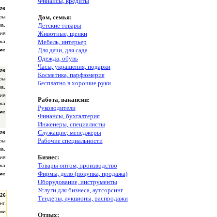
Финансы, кредиты
26
Дом, семья:
ры
Детские товары
ка,
Животные, щенки
ия
Мебель, интерьер
жа
Для дачи, для сада
ие
Одежда, обувь
Часы, украшения, подарки
26
Косметика, парфюмерия
ры
Бесплатно в хорошие руки
ка,
ия
Работа, вакансии:
жа
Руководители
ие
Финансы, бухгалтерия
Инженеры, специалисты
Служащие, менеджеры
26
Рабочие специальности
ры
ка,
Бизнес:
ия
Товары оптом, производство
жа
Фирмы, дело (покупка, продажа)
ие
Оборудование, инструменты
Услуги для бизнеса, аутсорсинг
.26
Тендеры, аукционы, распродажи
нг,
рки
Отдых: