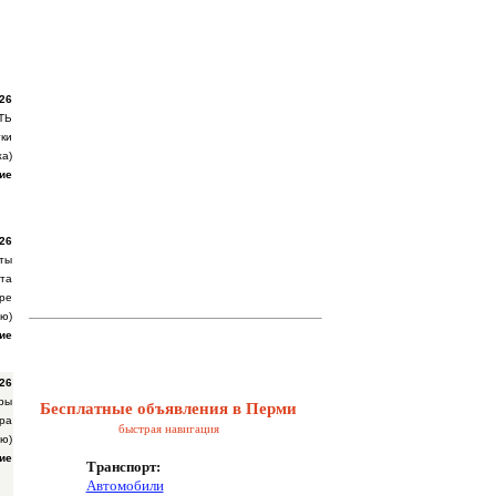
26
ТЬ
ки
а)
ие
26
ты
та
ире
ю)
ие
26
ры
Бесплатные объявления в Перми
ра
быстрая навигация
ю)
ие
Транспорт:
Автомобили