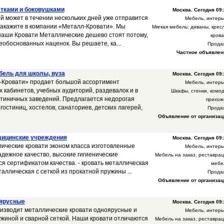
етками и боковушками
Москва
,
Сегодня 09:
й может в течении нескольких дней уже отправится
Мебель, интерь
 закажите в компании «Металл-Кровати». Мы
Мягкая мебель: диваны, крес
наши Кровати Металлические дешево стоят потому,
крова
еобоснованных наценок. Вы решаете, ка...
Прода
Частное объявлен
бель для школы, вуза
Москва
,
Сегодня 09:
-Кровати» продает большой ассортимент
Мебель, интерь
 кабинетов, учебных аудиторий, раздевалок и в
Шкафы, стенки, комод
тиничных заведений. Предлагается недорогая
прихож
гостиниц, хостелов, санаториев, детских лагерей,
Прода
Объявление от организац
дицинские учреждения
Москва
,
Сегодня 09:
ические кровати эконом класса изготовленные
Мебель, интерь
дежное качество, высокие гигиенические
Мебель на заказ, реставрац
я сертификатом качества. - кровать металлическая
мебе
таллическая с сеткой из прокатной пружины ...
Прода
Объявление от организац
оярусные
Москва
,
Сегодня 09:
изводит металлические кровати одноярусные и
Мебель, интерь
ужиной и сварной сеткой. Наши кровати отличаются
Мебель на заказ, реставрац