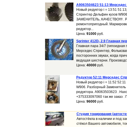
A9063504623 51:13 Мерседес
Новый редуктор i = 13:51 51:13
Спринтер Дельфин кузов W90
ЗАМЕНИТЕЛЬ, КАЧЕСТВО!!!! . 
ремонтопригодный. Маркировка 
редуктор...
Цена:
91000
руб.
Sprinter 412D- 2.9 Главная пер
Главная пара 34/7 (гипоидная
Mерседес Спринтер, Фольксваге
посторонних звуках, когда пр
ведущая шестерни. Производст
Цена:
40000
руб.
Редуктор 52:11 Мерседес Спр
Новый редуктор i = 11:52 52:1
W906. Разборный Заменитель Ка
редуктора. A9063503623 . Нахо
+375333097060 так же заказ : 
Цена:
96000
руб.
Студия тонирования (автосте
Автостёкла в наличии и под за
стёкол Вашего автомобиля, то