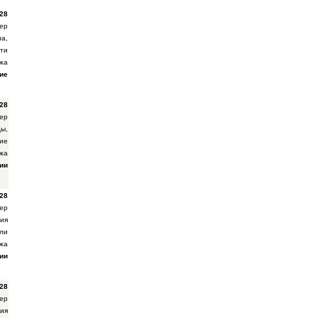
28
ер
ла,
ти
жа
ие
28
ер
ы,
ие
жа
ии
28
ер
ия
ли
жа
ии
28
ер
ия