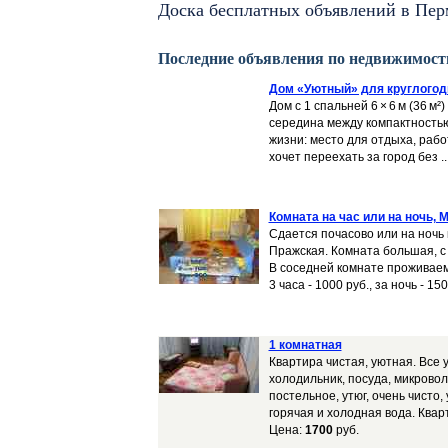
Доска бесплатных объявлений в Пер
Последние объявления по недвижимости
Дом «Уютный» для круглогод
Дом с 1 спальней 6 × 6 м (36 м
середина между компактностью
жизни: место для отдыха, рабо
хочет переехать за город без ..
Комната на час или на ночь, 
Сдается почасово или на ночь 
Пражская. Комната большая, с 
В соседней комнате проживаем я
3 часа - 1000 руб., за ночь - 150
1 комнатная
Квартира чистая, уютная. Все 
холодильник, посуда, микрово
постельное, утюг, очень чисто,
горячая и холодная вода. Квар
Цена:
1700
руб.