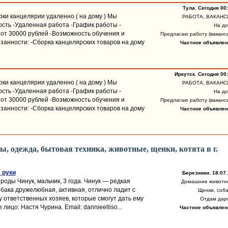
Тула
,
Сегодня 00
рки канцелярии удаленно ( на дому ) Мы
РАБОТА, ВАКАНС
ость -Удаленная работа -График работы -
На д
от 30000 рублей -Возможность обучения и
Предлагаю работу (ваканс
занности: -Сборка канцелярских товаров на дому
Частное объявлен
Иркутск
,
Сегодня 00
рки канцелярии удаленно ( на дому ) Мы
РАБОТА, ВАКАНС
ость -Удаленная работа -График работы -
На д
от 30000 рублей -Возможность обучения и
Предлагаю работу (ваканс
занности: -Сборка канцелярских товаров на дому
Частное объявлен
, одежда, бытовая техника, животные, щенки, котята в г.
 руки
Березники
,
18.07.
роды Чинук, мальчик, 3 года. Чинук — редкая
Домашние животн
бака дружелюбная, активная, отлично ладит с
Щенки, соба
 ответственных хозяев, которые смогут дать ему
Отдам дар
лицо: Настя Чурина. Email: dannieelliso...
Частное объявлен