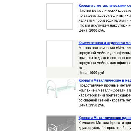
Кровати с металлическими с
Партия металлических кровате
по вашему адресу, если вы их
являемся производителями и 
что мы исключаем накруток и н
Цена:
1000
руб.
Качественная и недорогая ме
Московская компания «Металл
корпусной мебели для офисных
комнаты отдыха санаторно-гос
корпусная мебель для офисов, 
ка...
Цена:
1000
руб.
Кровати Металлические в ме
Представляем прочные металл
компанией Металл-Кровати. На
характеристики подтверждаютс
со сварной сеткой - кровать ме
Цена:
1950
руб.
Кровати Металлические одн
Компания Металл-Кровати про
двухъярусные, с прокатной пр