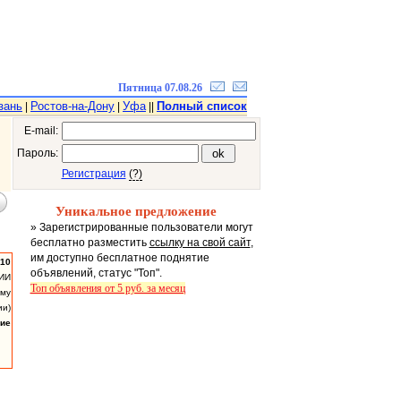
Пятница 07.08.26
зань
Ростов-на-Дону
Уфа
Полный список
|
|
||
E-mail:
Пароль:
Регистрация
(?)
Уникальное предложение
» Зарегистрированные пользователи могут
бесплатно разместить
ссылку на свой сайт
,
им доступно бесплатное поднятие
:10
объявлений, статус "Топ".
ИИ
Топ объявления от 5 руб. за месяц
ому
ии)
ие