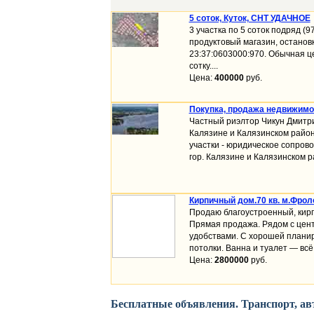
5 соток, Куток, СНТ УДАЧНОЕ
3 участка по 5 соток подряд (9
продуктовый магазин, останов
23:37:0603000:970. Обычная це
сотку....
Цена:
400000
руб.
Покупка, продажа недвижимос
Частный риэлтор Чикун Дмитр
Калязине и Калязинском район
участки - юридическое сопрово
гор. Калязине и Калязинском ра
Кирпичный дом.70 кв. м.Фрол
Продаю благоустроенный, кирпи
Прямая продажа. Рядом с цент
удобствами. С хорошей планир
потолки. Ванна и туалет — всё 
Цена:
2800000
руб.
Бесплатные объявления. Транспорт, авт