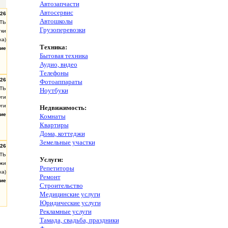
Автозапчасти
Автосервис
.26
Автошколы
ТЬ
Грузоперевозки
тки
жа)
Техника:
ие
Бытовая техника
Аудио, видео
Телефоны
.26
Фотоаппараты
ТЬ
Ноутбуки
уги
уги
Недвижимость:
ие
Комнаты
Квартиры
Дома, коттеджи
Земельные участки
.26
ТЬ
Услуги:
джи
Репетиторы
жа)
Ремонт
ие
Строительство
Медицинские услуги
Юридические услуги
Рекламные услуги
Тамада, свадьба, праздники