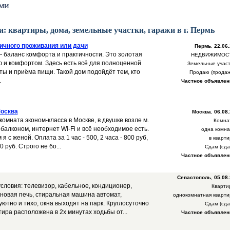
ми
: квартиры, дома, земельные участки, гаражи в г. Пермь
ичного проживания или дачи
Пермь
,
22.06.
²) - баланс комфорта и практичности. Это золотая
НЕДВИЖИМОС
 и комфортом. Здесь есть всё для полноценной
Земельные участ
ты и приёма пищи. Такой дом подойдёт тем, кто
Продаю (продаж
.
Частное объявлен
Москва
Москва
,
06.08.
комната эконом-класса в Москве, в двушке возле м.
Комна
балконом, интернет Wi-Fi и всё необходимое есть.
одна комна
 с женой. Оплата за 1 час - 500, 2 часа - 800 руб,
в кварт
0 руб. Строго не бо...
Сдам (сда
Частное объявлен
Севастополь
,
05.08.
условия: телевизор, кабельное, кондиционер,
Кварти
лновая печь, стиральная машина автомат,
однокомнатная кварти
 уютно и тихо, окна выходят на парк. Круглосуточно
Сдам (сда
тира расположена в 2х минутах ходьбы от...
Частное объявлен