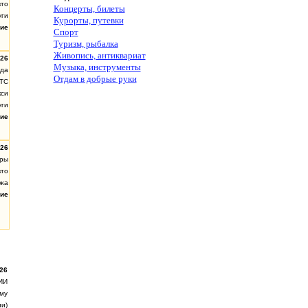
вто
Концерты, билеты
уги
Курорты, путевки
ие
Спорт
Туризм, рыбалка
Живопись, антиквариат
.26
Музыка, инструменты
нда
Отдам в добрые руки
ТС
кси
уги
ие
.26
ары
вто
жа
ие
26
ИИ
му
и)