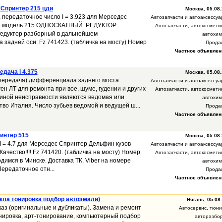
 Спринтер 215 цди
Москва
,
05.08.
, передаточное число I = 3.923 для Мерседес
Автозапчасти и автоаксессуа
6 модель 215 ОДНОСКАТНЫЙ. РЕДУКТОР
Автозапчасти, автокосмети
Редуктор разборный в дальнейшем
автохим
задней оси: Fz 741423. (табличка на мосту) Номер
Прода
Частное объявлен
едача i 4.375
Москва
,
05.08.
 передача) дифференциала заднего моста
Автозапчасти и автоаксессуа
н ЛТ для ремонта при вое, шуме, гудении и других
Автозапчасти, автокосмети
ичиной неисправности являются ведомая или
автохим
во Италия. Число зубьев ведомой и ведущей ш...
Прода
Частное объявлен
интер 515
Москва
,
05.08.
1 I = 4.7 для Мерседес Спринтер Дельфин кузов
Автозапчасти и автоаксессуа
чество!!!! Fz 741420. (табличка на мосту) Номер
Автозапчасти, автокосмети
димся в Минске. Доставка ТК. Viber на номере
автохим
Передаточное отн...
Прода
Частное объявлен
кла тонировка подбор автоэмали)
Нягань
,
05.08
каз (оригинальные и дубликаты). Замена и ремонт
Автосервис, тюни
нировка, арт-тонирование, компьютерный подбор
авторазбо