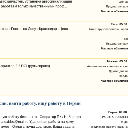
автозапчастей, установка автосигнализаций
для а
 Мы работаем только качественными проф...
Предлагаю усл
Частное объявлен
Ейск
,
05.08
кая, г.Ростов на Дону, г.Краснодар . Цена
Такси, грузоперевозки, аре
Та
Предлагаю усл
Частное объявлен
Москва
,
05.08
ринтер 2,2 DCi (руль справа)...
Автозапчасти и автоаксессу
Другое для а
Прода
Частное объявлен
ии, найти работу, ищу работу в Перми
Пермь
,
06.08.
нную работу без опыта - Оператор ПК / Наборщик
РАБОТА, ВАКАНС
botatextdoc@mail.ru Удаленная работа на дому.
На до
 имеет. Оплата труда сдельная. Ваша задача:
Предлагаю работу (ваканси