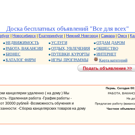
Доска бесплатных объявлений "Все для всех"
рбург
Новосибирск
Екатеринбург
Нижний Новгород
Самара
Омск
Ка
|
|
|
|
|
|
НЕДВИЖИМОСТЬ
УСЛУГИ
ОТДАМ ДАРОМ
РАБОТА, ВАКАНСИИ
ОТДЫХ, УВЛЕЧЕНИЯ
ОБЩЕСТВО
БИЗНЕС
ПУТЕВКИ, КУРОРТЫ
ИНТЕРНЕТ
КАТАЛОГ ФИРМ
ИГРЫ, ПРОГРАММЫ
Карта категорий
Подать объявление >>
Пермь
,
Сегодня 00
рки канцелярии удаленно ( на дому ) Мы
РАБОТА, ВАКАНС
ость -Удаленная работа -График работы -
На д
от 30000 рублей -Возможность обучения и
Предлагаю работу (ваканс
занности: -Сборка канцелярских товаров на дому
Частное объявлен