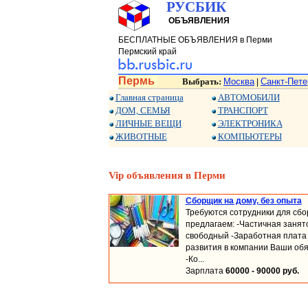
РУСБИК
ОБЪЯВЛЕНИЯ
БЕСПЛАТНЫЕ ОБЪЯВЛЕНИЯ в Перми
Пермский край
Пермь
Выбрать:
Москва
Санкт-Пете
|
Главная страница
АВТОМОБИЛИ
ДОМ, СЕМЬЯ
ТРАНСПОРТ
ЛИЧНЫЕ ВЕЩИ
ЭЛЕКТРОНИКА
ЖИВОТНЫЕ
КОМПЬЮТЕРЫ
Vip объявления в Перми
Сборщик на дому, без опыта
Требуются сотрудники для сбо
предлагаем: -Частичная занят
свободный -Заработная плата 
развития в компании Ваши обя
-Ко...
Зарплата
60000 - 90000 руб.